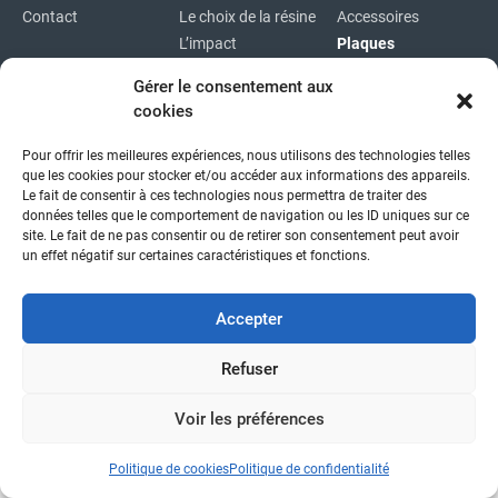
Contact
Le choix de la résine
Accessoires
L’impact
Plaques
environnemental
Plaques
Gérer le consentement aux
immatriculations
cookies
Plan du site
Pour offrir les meilleures expériences, nous utilisons des technologies telles
Copyright © 2026
|
Mentions légales
|
Confidentialité
|
que les cookies pour stocker et/ou accéder aux informations des appareils.
fait avec
par l'agence idcom
Le fait de consentir à ces technologies nous permettra de traiter des
données telles que le comportement de navigation ou les ID uniques sur ce
site. Le fait de ne pas consentir ou de retirer son consentement peut avoir
un effet négatif sur certaines caractéristiques et fonctions.
Accepter
Refuser
Voir les préférences
Politique de cookies
Politique de confidentialité