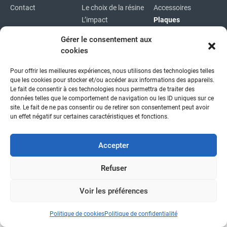
Contact
Le choix de la résine
Accessoires
L’impact
Plaques
environnemental
Plaques
Gérer le consentement aux
immatriculations
cookies
Plan du site
Pour offrir les meilleures expériences, nous utilisons des technologies telles
Copyright © 2026
|
Mentions légales
|
Confidentialité
|
que les cookies pour stocker et/ou accéder aux informations des appareils.
fait avec
par l'agence idcom
Le fait de consentir à ces technologies nous permettra de traiter des
données telles que le comportement de navigation ou les ID uniques sur ce
site. Le fait de ne pas consentir ou de retirer son consentement peut avoir
un effet négatif sur certaines caractéristiques et fonctions.
Accepter
Refuser
Voir les préférences
Politique de cookies
Politique de confidentialité