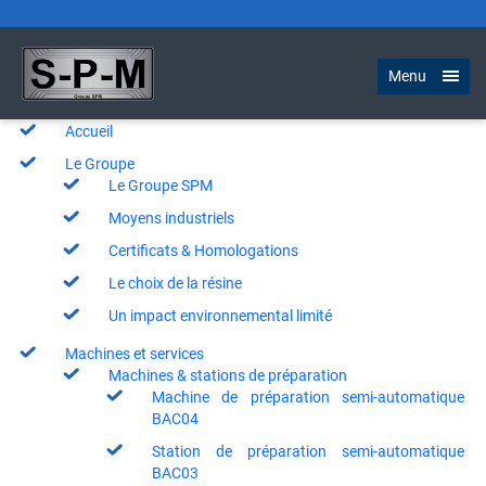
Plan du site
Menu
Accueil
Le Groupe
Le Groupe SPM
Moyens industriels
Certificats & Homologations
Le choix de la résine
Un impact environnemental limité
Machines et services
Machines & stations de préparation
Machine de préparation semi-automatique
BAC04
Station de préparation semi-automatique
BAC03