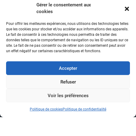
Gérer le consentement aux
cookies
Pour offrir les meilleures expériences, nous utilisons des technologies telles
que les cookies pour stocker et/ou accéder aux informations des appareils.
Le fait de consentir à ces technologies nous permettra de traiter des
données telles que le comportement de navigation ou les ID uniques sur ce
site. Le fait de ne pas consentir ou de retirer son consentement peut avoir
un effet négatif sur certaines caractéristiques et fonctions.
Tél :
+33 (0)4 74 42 27 02
Accepter
contact@spm-groupe.com
190 avenue de Parme - 01000 Bourg-en-Bresse - France
Refuser
Voir les préférences
Politique de cookies
Politique de confidentialité
Accueil
Le Groupe
Machines et
Sécurité
SPM Groupe
service