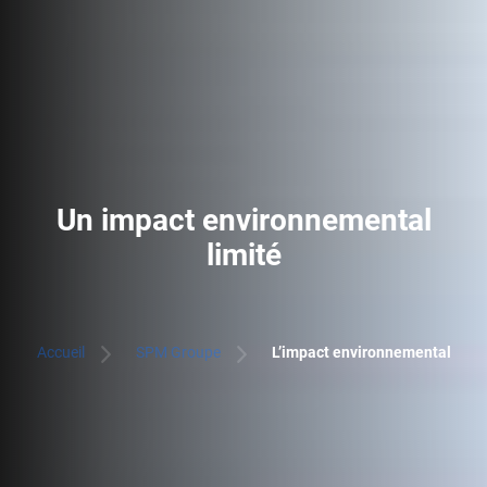
Un impact environnemental
limité
Accueil
SPM Groupe
L’impact environnemental