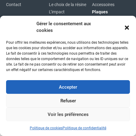
Contact
Le choix de la résine
Accessoires
L’impact
Plaques
environnemental
Plaques
Gérer le consentement aux
immatriculations
cookies
Plan du site
Pour offrir les meilleures expériences, nous utilisons des technologies telles
Copyright © 2026
|
Mentions légales
|
Confidentialité
|
que les cookies pour stocker et/ou accéder aux informations des appareils.
fait avec
par l'agence idcom
Le fait de consentir à ces technologies nous permettra de traiter des
données telles que le comportement de navigation ou les ID uniques sur ce
site. Le fait de ne pas consentir ou de retirer son consentement peut avoir
un effet négatif sur certaines caractéristiques et fonctions.
Accepter
Refuser
Voir les préférences
Politique de cookies
Politique de confidentialité