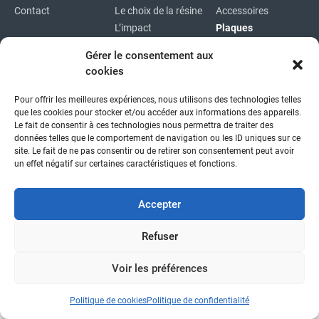
Contact
Le choix de la résine
Accessoires
L’impact
Plaques
environnemental
Plaques
Gérer le consentement aux
immatriculations
cookies
Plan du site
Pour offrir les meilleures expériences, nous utilisons des technologies telles
Copyright © 2026
|
Mentions légales
|
Confidentialité
|
que les cookies pour stocker et/ou accéder aux informations des appareils.
fait avec
par l'agence idcom
Le fait de consentir à ces technologies nous permettra de traiter des
données telles que le comportement de navigation ou les ID uniques sur ce
site. Le fait de ne pas consentir ou de retirer son consentement peut avoir
un effet négatif sur certaines caractéristiques et fonctions.
Accepter
Refuser
Voir les préférences
Politique de cookies
Politique de confidentialité