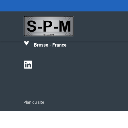
Tél :
+33 (0)4 74 42 27 02
contact@spm-groupe.com
190 avenue de Parme - 01000 Bourg-en-
Bresse - France
Plan du site