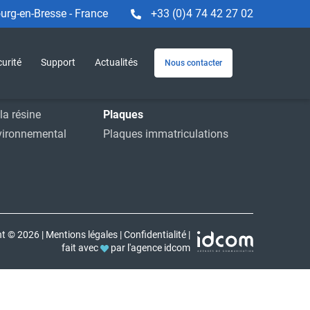
rg-en-Bresse - France
+33 (0)4 74 42 27 02
Machines et service
e
Machines
urité
Support
Actualités
Nous contacter
striels
Service
ions
Accessoires
la résine
Plaques
vironnemental
Plaques immatriculations
ht © 2026
|
Mentions légales
|
Confidentialité
|
fait avec
par l'agence idcom