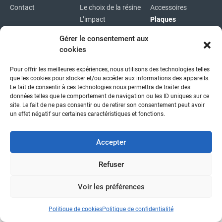
Contact
Le choix de la résine
Accessoires
L’impact
Plaques
environnemental
Plaques
Gérer le consentement aux
immatriculations
cookies
Plan du site
Pour offrir les meilleures expériences, nous utilisons des technologies telles
Copyright © 2026
|
Mentions légales
|
Confidentialité
|
que les cookies pour stocker et/ou accéder aux informations des appareils.
fait avec
par l'agence idcom
Le fait de consentir à ces technologies nous permettra de traiter des
données telles que le comportement de navigation ou les ID uniques sur ce
site. Le fait de ne pas consentir ou de retirer son consentement peut avoir
un effet négatif sur certaines caractéristiques et fonctions.
Accepter
Refuser
Voir les préférences
Politique de cookies
Politique de confidentialité