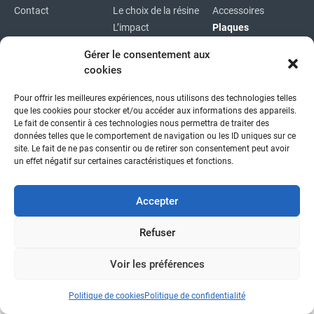
Contact
Le choix de la résine
Accessoires
L’impact
Plaques
environnemental
Plaques
Gérer le consentement aux
immatriculations
cookies
Plan du site
Pour offrir les meilleures expériences, nous utilisons des technologies telles
Copyright © 2026
|
Mentions légales
|
Confidentialité
|
que les cookies pour stocker et/ou accéder aux informations des appareils.
fait avec
par l'agence idcom
Le fait de consentir à ces technologies nous permettra de traiter des
données telles que le comportement de navigation ou les ID uniques sur ce
site. Le fait de ne pas consentir ou de retirer son consentement peut avoir
un effet négatif sur certaines caractéristiques et fonctions.
Accepter
Refuser
Voir les préférences
Politique de cookies
Politique de confidentialité