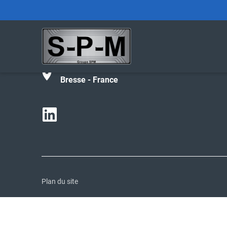
Tél :
+33 (0)4 74 42 27 02
contact@spm-groupe.com
190 avenue de Parme - 01000 Bourg-en-
Bresse - France
Plan du site