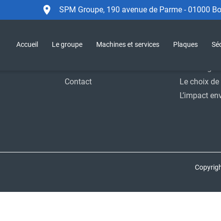
SPM Groupe, 190 avenue de Parme - 01000 Bou
Accueil
Le Groupe
Sécurité
SPM Group
Accueil
Le groupe
Machines et services
Plaques
Séc
Support
Moyens indu
Actualités
Homologat
Contact
Le choix de 
L’impact en
Copyrig