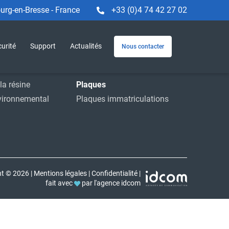
rg-en-Bresse - France
+33 (0)4 74 42 27 02
Machines et service
e
Machines
urité
Support
Actualités
Nous contacter
striels
Service
ions
Accessoires
la résine
Plaques
vironnemental
Plaques immatriculations
ht © 2026
|
Mentions légales
|
Confidentialité
|
fait avec
par l'agence idcom