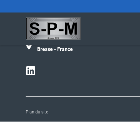
Tél :
+33 (0)4 74 42 27 02
contact@spm-groupe.com
190 avenue de Parme - 01000 Bourg-en-
Bresse - France
Plan du site