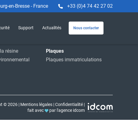
rg-en-Bresse - France
+33 (0)4 74 42 27 02
Machines et service
e
Machines
urité
Support
Actualités
Nous contacter
striels
Service
ions
Accessoires
la résine
Plaques
vironnemental
Plaques immatriculations
ht © 2026
|
Mentions légales
|
Confidentialité
|
fait avec
par l'agence idcom