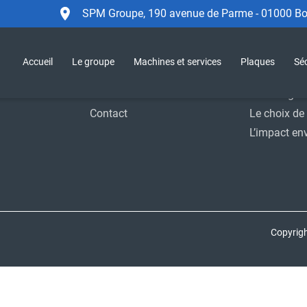
SPM Groupe, 190 avenue de Parme - 01000 Bou
Accueil
Le Groupe
Sécurité
SPM Group
Accueil
Le groupe
Machines et services
Plaques
Séc
Support
Moyens indu
Actualités
Homologat
Contact
Le choix de 
L’impact en
Copyrig