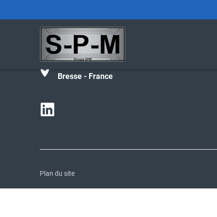
Tél :
+33 (0)4 74 42 27 02
contact@spm-groupe.com
190 avenue de Parme - 01000 Bourg-en-
Bresse - France
Plan du site