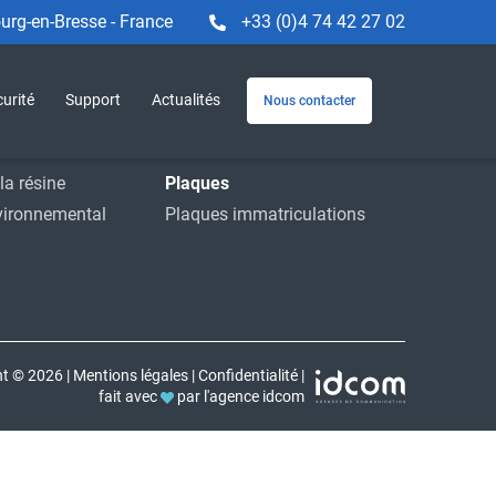
rg-en-Bresse - France
+33 (0)4 74 42 27 02
Machines et service
e
Machines
urité
Support
Actualités
Nous contacter
striels
Service
ions
Accessoires
la résine
Plaques
vironnemental
Plaques immatriculations
ht © 2026
|
Mentions légales
|
Confidentialité
|
fait avec
par l'agence idcom