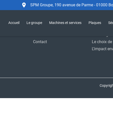
SPM Groupe, 190 avenue de Parme - 01000 Bou
Accueil
Le Groupe
Sécurité
SPM Group
Accueil
Le groupe
Machines et services
Plaques
Séc
Support
Moyens indu
Actualités
Homologat
Contact
Le choix de 
L’impact en
Copyrig