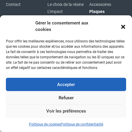
Contact
Le choix de la résine
Accessoires
L’impact
Plaques
environnemental
Plaques
Gérer le consentement aux
immatriculations
cookies
Plan du site
Pour offrir les meilleures expériences, nous utilisons des technologies telles
Copyright © 2026
|
Mentions légales
|
Confidentialité
|
que les cookies pour stocker et/ou accéder aux informations des appareils.
fait avec
par l'agence idcom
Le fait de consentir à ces technologies nous permettra de traiter des
données telles que le comportement de navigation ou les ID uniques sur ce
site. Le fait de ne pas consentir ou de retirer son consentement peut avoir
un effet négatif sur certaines caractéristiques et fonctions.
Accepter
Refuser
Voir les préférences
Politique de cookies
Politique de confidentialité