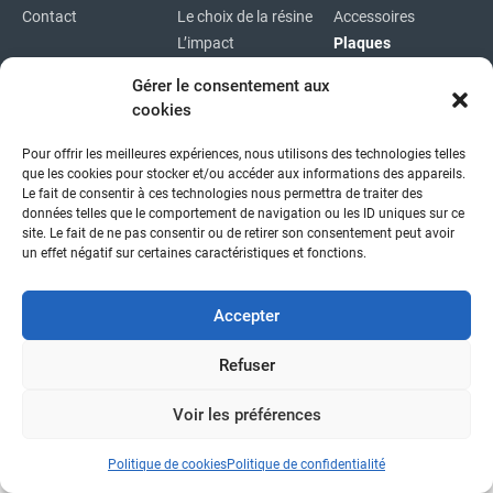
Contact
Le choix de la résine
Accessoires
L’impact
Plaques
environnemental
Plaques
Gérer le consentement aux
immatriculations
cookies
Plan du site
Pour offrir les meilleures expériences, nous utilisons des technologies telles
Copyright © 2026
|
Mentions légales
|
Confidentialité
|
que les cookies pour stocker et/ou accéder aux informations des appareils.
fait avec
par l'agence idcom
Le fait de consentir à ces technologies nous permettra de traiter des
données telles que le comportement de navigation ou les ID uniques sur ce
site. Le fait de ne pas consentir ou de retirer son consentement peut avoir
un effet négatif sur certaines caractéristiques et fonctions.
Accepter
Refuser
Voir les préférences
Politique de cookies
Politique de confidentialité