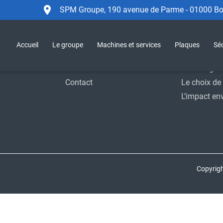
SPM Groupe, 190 avenue de Parme - 01000 Bou
Accueil
Le Groupe
Sécurité
SPM Group
Accueil
Le groupe
Machines et services
Plaques
Séc
Support
Moyens indu
Actualités
Homologat
Contact
Le choix de 
L’impact en
Copyrig