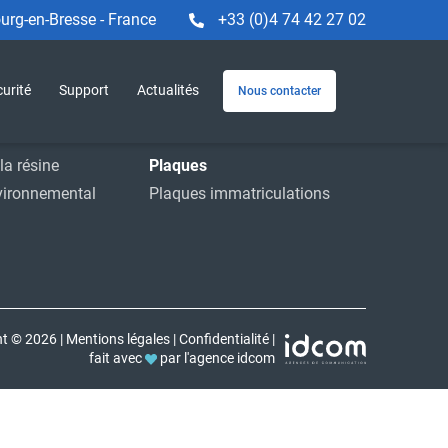
rg-en-Bresse - France
+33 (0)4 74 42 27 02
Machines et service
e
Machines
urité
Support
Actualités
Nous contacter
striels
Service
ions
Accessoires
la résine
Plaques
vironnemental
Plaques immatriculations
ht © 2026
|
Mentions légales
|
Confidentialité
|
fait avec
par l'agence idcom