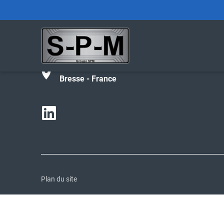
Tél :
+33 (0)4 74 42 27 02
contact@spm-groupe.com
190 avenue de Parme - 01000 Bourg-en-
Bresse - France
Plan du site