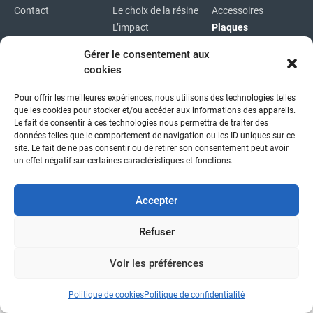
Contact
Le choix de la résine
Accessoires
L’impact
Plaques
environnemental
Plaques
Gérer le consentement aux
immatriculations
cookies
Plan du site
Pour offrir les meilleures expériences, nous utilisons des technologies telles
Copyright © 2026
|
Mentions légales
|
Confidentialité
|
que les cookies pour stocker et/ou accéder aux informations des appareils.
fait avec
par l'agence idcom
Le fait de consentir à ces technologies nous permettra de traiter des
données telles que le comportement de navigation ou les ID uniques sur ce
site. Le fait de ne pas consentir ou de retirer son consentement peut avoir
un effet négatif sur certaines caractéristiques et fonctions.
Accepter
Refuser
Voir les préférences
Politique de cookies
Politique de confidentialité