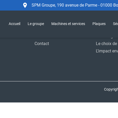
SPM Groupe, 190 avenue de Parme - 01000 Bou
Accueil
Le Groupe
Sécurité
SPM Group
Accueil
Le groupe
Machines et services
Plaques
Séc
Support
Moyens indu
Actualités
Homologat
Contact
Le choix de 
L’impact en
Copyrig