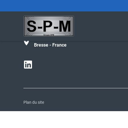
Tél :
+33 (0)4 74 42 27 02
contact@spm-groupe.com
190 avenue de Parme - 01000 Bourg-en-
Bresse - France
Plan du site