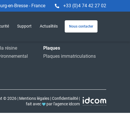
rg-en-Bresse - France
+33 (0)4 74 42 27 02
Machines et service
e
Machines
urité
Support
Actualités
Nous contacter
striels
Service
ions
Accessoires
la résine
Plaques
vironnemental
Plaques immatriculations
ht © 2026
|
Mentions légales
|
Confidentialité
|
fait avec
par l'agence idcom