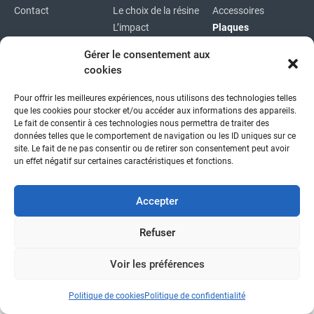
Contact
Le choix de la résine
Accessoires
L’impact
Plaques
environnemental
Plaques
Gérer le consentement aux
immatriculations
cookies
Plan du site
Pour offrir les meilleures expériences, nous utilisons des technologies telles
Copyright © 2026
|
Mentions légales
|
Confidentialité
|
que les cookies pour stocker et/ou accéder aux informations des appareils.
fait avec
par l'agence idcom
Le fait de consentir à ces technologies nous permettra de traiter des
données telles que le comportement de navigation ou les ID uniques sur ce
site. Le fait de ne pas consentir ou de retirer son consentement peut avoir
un effet négatif sur certaines caractéristiques et fonctions.
Accepter
Refuser
Voir les préférences
Politique de cookies
Politique de confidentialité