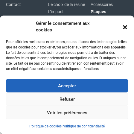
Contact
Le choix de la résine
Accessoires
L’impact
Plaques
environnemental
Plaques
Gérer le consentement aux
immatriculations
cookies
Plan du site
Pour offrir les meilleures expériences, nous utilisons des technologies telles
Copyright © 2026
|
Mentions légales
|
Confidentialité
|
que les cookies pour stocker et/ou accéder aux informations des appareils.
fait avec
par l'agence idcom
Le fait de consentir à ces technologies nous permettra de traiter des
données telles que le comportement de navigation ou les ID uniques sur ce
site. Le fait de ne pas consentir ou de retirer son consentement peut avoir
un effet négatif sur certaines caractéristiques et fonctions.
Accepter
Refuser
Voir les préférences
Politique de cookies
Politique de confidentialité