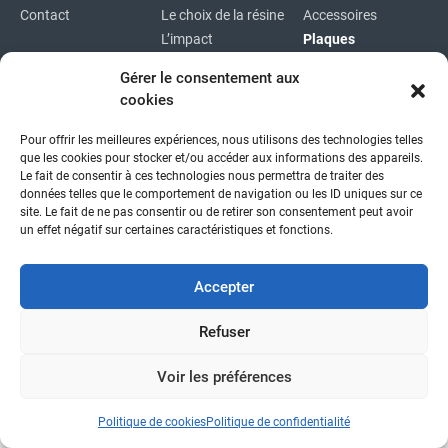
Contact
Le choix de la résine
Accessoires
L’impact
Plaques
environnemental
Plaques
Gérer le consentement aux
immatriculations
cookies
Plan du site
Pour offrir les meilleures expériences, nous utilisons des technologies telles
Copyright © 2026
|
Mentions légales
|
Confidentialité
|
que les cookies pour stocker et/ou accéder aux informations des appareils.
fait avec
par l'agence idcom
Le fait de consentir à ces technologies nous permettra de traiter des
données telles que le comportement de navigation ou les ID uniques sur ce
site. Le fait de ne pas consentir ou de retirer son consentement peut avoir
un effet négatif sur certaines caractéristiques et fonctions.
Accepter
Refuser
Voir les préférences
Politique de cookies
Politique de confidentialité