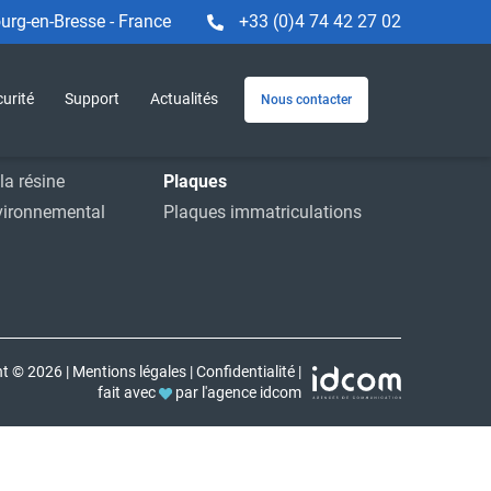
rg-en-Bresse - France
+33 (0)4 74 42 27 02
Machines et service
e
Machines
urité
Support
Actualités
Nous contacter
striels
Service
ions
Accessoires
la résine
Plaques
vironnemental
Plaques immatriculations
ht © 2026
|
Mentions légales
|
Confidentialité
|
fait avec
par l'agence idcom