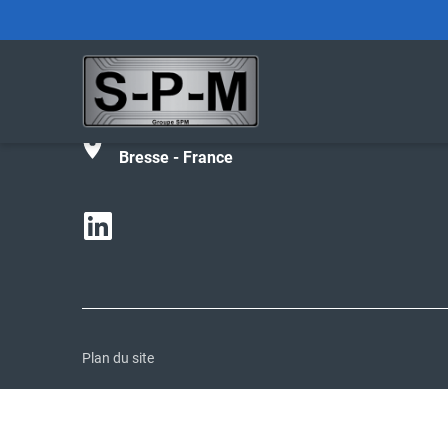
Tél :
+33 (0)4 74 42 27 02
contact@spm-groupe.com
190 avenue de Parme - 01000 Bourg-en-
Bresse - France
Plan du site