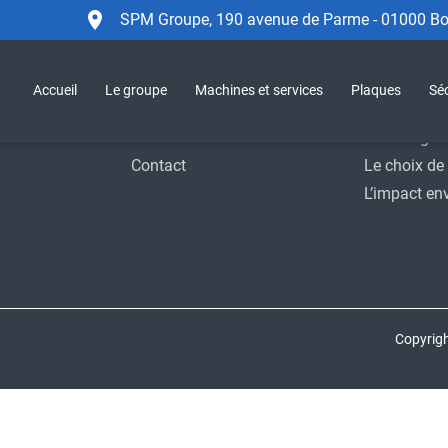
SPM Groupe, 190 avenue de Parme - 01000 Bou
Accueil
Le Groupe
Sécurité
SPM Group
Accueil
Le groupe
Machines et services
Plaques
Séc
Support
Moyens indu
Actualités
Homologat
Contact
Le choix de 
L’impact en
Copyrig