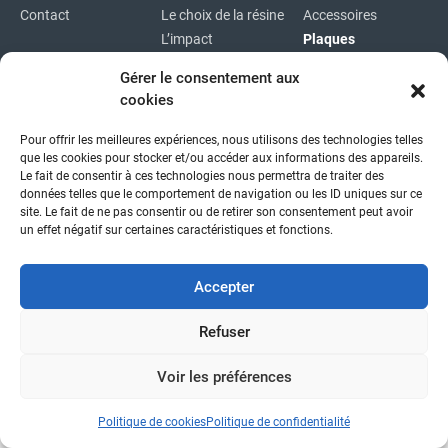
Contact
Le choix de la résine
Accessoires
L’impact
Plaques
environnemental
Plaques
Gérer le consentement aux
immatriculations
cookies
Plan du site
Pour offrir les meilleures expériences, nous utilisons des technologies telles
Copyright © 2026
|
Mentions légales
|
Confidentialité
|
que les cookies pour stocker et/ou accéder aux informations des appareils.
fait avec
par l'agence idcom
Le fait de consentir à ces technologies nous permettra de traiter des
données telles que le comportement de navigation ou les ID uniques sur ce
site. Le fait de ne pas consentir ou de retirer son consentement peut avoir
un effet négatif sur certaines caractéristiques et fonctions.
Accepter
Refuser
Voir les préférences
Politique de cookies
Politique de confidentialité