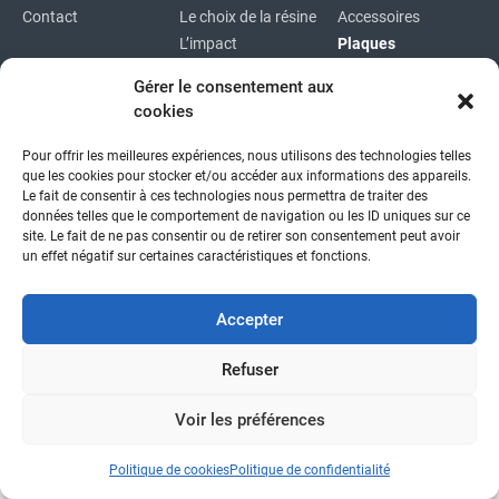
Contact
Le choix de la résine
Accessoires
L’impact
Plaques
environnemental
Plaques
Gérer le consentement aux
immatriculations
cookies
Plan du site
Pour offrir les meilleures expériences, nous utilisons des technologies telles
Copyright © 2026
|
Mentions légales
|
Confidentialité
|
que les cookies pour stocker et/ou accéder aux informations des appareils.
fait avec
par l'agence idcom
Le fait de consentir à ces technologies nous permettra de traiter des
données telles que le comportement de navigation ou les ID uniques sur ce
site. Le fait de ne pas consentir ou de retirer son consentement peut avoir
un effet négatif sur certaines caractéristiques et fonctions.
Accepter
Refuser
Voir les préférences
Politique de cookies
Politique de confidentialité