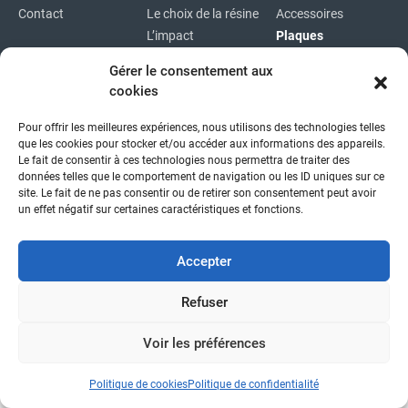
Contact
Le choix de la résine
Accessoires
L’impact
Plaques
environnemental
Plaques
Gérer le consentement aux
immatriculations
cookies
Plan du site
Pour offrir les meilleures expériences, nous utilisons des technologies telles
Copyright © 2026
|
Mentions légales
|
Confidentialité
|
que les cookies pour stocker et/ou accéder aux informations des appareils.
fait avec
par l'agence idcom
Le fait de consentir à ces technologies nous permettra de traiter des
données telles que le comportement de navigation ou les ID uniques sur ce
site. Le fait de ne pas consentir ou de retirer son consentement peut avoir
un effet négatif sur certaines caractéristiques et fonctions.
Accepter
Refuser
Voir les préférences
Politique de cookies
Politique de confidentialité