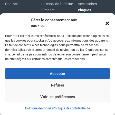
Contact
Le choix de la résine
Accessoires
L’impact
Plaques
environnemental
Plaques
Gérer le consentement aux
immatriculations
cookies
Plan du site
Pour offrir les meilleures expériences, nous utilisons des technologies telles
Copyright © 2026
|
Mentions légales
|
Confidentialité
|
que les cookies pour stocker et/ou accéder aux informations des appareils.
fait avec
par l'agence idcom
Le fait de consentir à ces technologies nous permettra de traiter des
données telles que le comportement de navigation ou les ID uniques sur ce
site. Le fait de ne pas consentir ou de retirer son consentement peut avoir
un effet négatif sur certaines caractéristiques et fonctions.
Accepter
Refuser
Voir les préférences
Politique de cookies
Politique de confidentialité