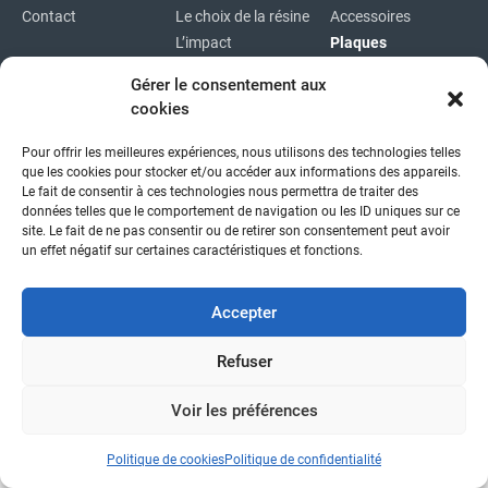
Contact
Le choix de la résine
Accessoires
L’impact
Plaques
environnemental
Plaques
Gérer le consentement aux
immatriculations
cookies
Plan du site
Pour offrir les meilleures expériences, nous utilisons des technologies telles
Copyright © 2026
|
Mentions légales
|
Confidentialité
|
que les cookies pour stocker et/ou accéder aux informations des appareils.
fait avec
par l'agence idcom
Le fait de consentir à ces technologies nous permettra de traiter des
données telles que le comportement de navigation ou les ID uniques sur ce
site. Le fait de ne pas consentir ou de retirer son consentement peut avoir
un effet négatif sur certaines caractéristiques et fonctions.
Accepter
Refuser
Voir les préférences
Politique de cookies
Politique de confidentialité