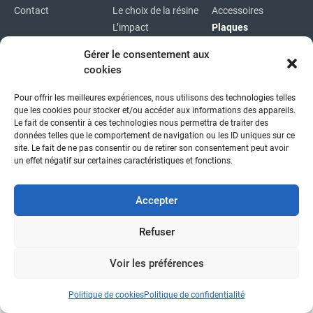
Contact
Le choix de la résine
Accessoires
L’impact
Plaques
environnemental
Plaques
Gérer le consentement aux
immatriculations
cookies
Plan du site
Pour offrir les meilleures expériences, nous utilisons des technologies telles
Copyright © 2026
|
Mentions légales
|
Confidentialité
|
que les cookies pour stocker et/ou accéder aux informations des appareils.
fait avec
par l'agence idcom
Le fait de consentir à ces technologies nous permettra de traiter des
données telles que le comportement de navigation ou les ID uniques sur ce
site. Le fait de ne pas consentir ou de retirer son consentement peut avoir
un effet négatif sur certaines caractéristiques et fonctions.
Accepter
Refuser
Voir les préférences
Politique de cookies
Politique de confidentialité