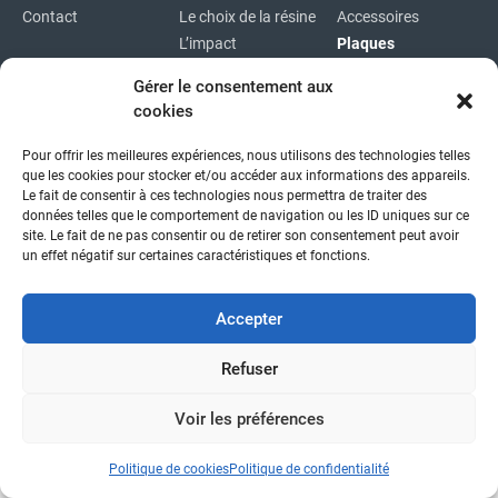
Contact
Le choix de la résine
Accessoires
L’impact
Plaques
environnemental
Plaques
Gérer le consentement aux
immatriculations
cookies
Plan du site
Pour offrir les meilleures expériences, nous utilisons des technologies telles
Copyright © 2026
|
Mentions légales
|
Confidentialité
|
que les cookies pour stocker et/ou accéder aux informations des appareils.
fait avec
par l'agence idcom
Le fait de consentir à ces technologies nous permettra de traiter des
données telles que le comportement de navigation ou les ID uniques sur ce
site. Le fait de ne pas consentir ou de retirer son consentement peut avoir
un effet négatif sur certaines caractéristiques et fonctions.
Accepter
Refuser
Voir les préférences
Politique de cookies
Politique de confidentialité