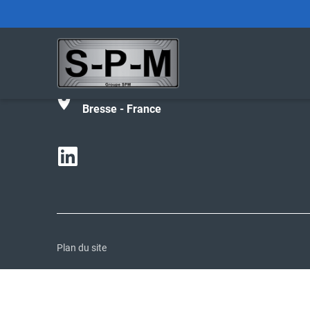
Tél :
+33 (0)4 74 42 27 02
contact@spm-groupe.com
190 avenue de Parme - 01000 Bourg-en-
Bresse - France
Plan du site