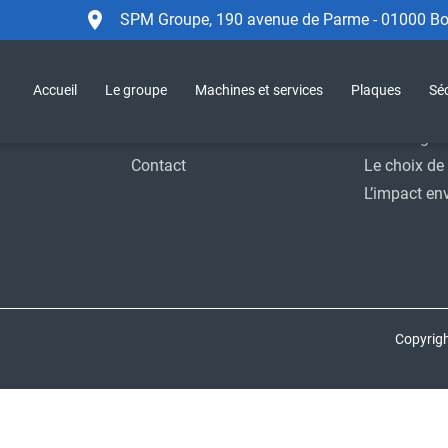
SPM Groupe, 190 avenue de Parme - 01000 Bou
Accueil
Le Groupe
Sécurité
SPM Group
Accueil
Le groupe
Machines et services
Plaques
Séc
Support
Moyens indu
Actualités
Homologat
Contact
Le choix de 
L’impact en
Copyrig