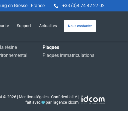
rg-en-Bresse - France
+33 (0)4 74 42 27 02
Machines et service
e
Machines
urité
Support
Actualités
Nous contacter
striels
Service
ions
Accessoires
la résine
Plaques
vironnemental
Plaques immatriculations
ht © 2026
|
Mentions légales
|
Confidentialité
|
fait avec
par l'agence idcom